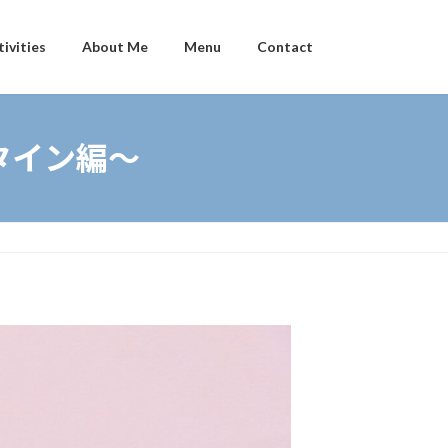
tivities
About Me
Menu
Contact
ンタイン編〜