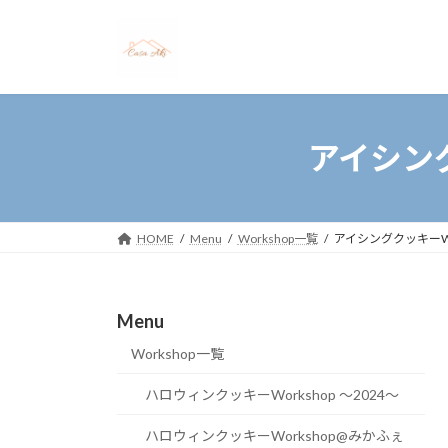
コ
ナ
ン
ビ
テ
ゲ
ン
ー
ツ
シ
へ
ョ
アイシング
ス
ン
キ
に
ッ
移
プ
動
HOME
Menu
Workshop一覧
アイシングクッキーWo
Menu
Workshop一覧
ハロウィンクッキーWorkshop 〜2024〜
ハロウィンクッキーWorkshop@みかふぇ