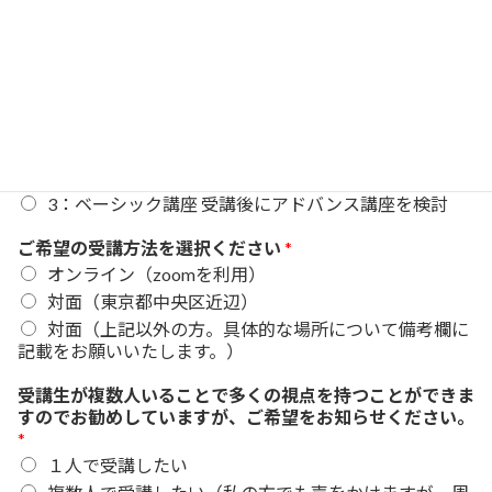
メールアドレス宛（info@akikko.comから受信できる
よう設定確認をお願いします）
LINE宛（@707oqdioを追加いただき、お名前をお送り
頂かないと返信ができませんのでお願いいたします）
ご希望のコースについてお知らせください
*
1：ベーシック・アドバンスを両方受講
2：ベーシック講座のみ受講
3：ベーシック講座 受講後にアドバンス講座を検討
ご希望の受講方法を選択ください
*
オンライン（zoomを利用）
対面（東京都中央区近辺）
対面（上記以外の方。具体的な場所について備考欄に
記載をお願いいたします。）
受講生が複数人いることで多くの視点を持つことができま
すのでお勧めしていますが、ご希望をお知らせください。
*
１人で受講したい