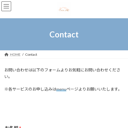
コ
ナ
ン
ビ
テ
ゲ
ン
ー
ツ
シ
へ
ョ
Contact
ス
ン
キ
に
ッ
移
プ
動
HOME
Contact
お問い合わせは以下のフォームよりお気軽にお問い合わせくださ
い。
※各サービスのお申し込みは
menu
ページよりお願いいたします。
お名前
*