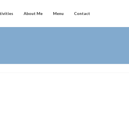
tivities
About Me
Menu
Contact