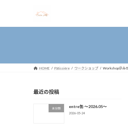
コ
ナ
ン
ビ
テ
ゲ
ン
ー
ツ
シ
へ
ョ
ス
ン
キ
に
ッ
移
プ
動
HOME
Pâtissière
ワークショップ
Workshop＠
最近の投稿
entre缶 〜2026.05〜
未分類
2026-05-24