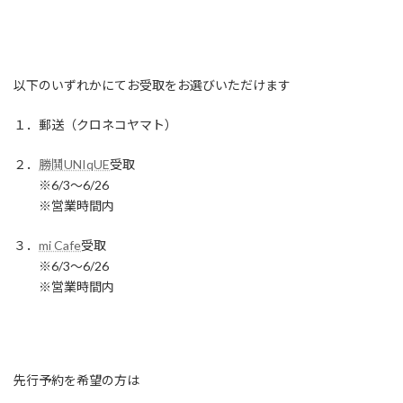
以下のいずれかにてお受取をお選びいただけます
１．郵送（クロネコヤマト）
２．
勝鬨UNIqUE
受取
※6/3〜6/26
※営業時間内
３．
mi Cafe
受取
※6/3〜6/26
※営業時間内
先行予約を希望の方は